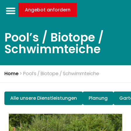
Angebot anfordern
Pool’s / Biotope /
Schwimmteiche
Home
>
Pool’s / Biotope / Schwimmteiche
Alle unsere Dienstleistungen
Planung
Gart