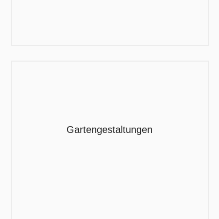
Gartengestaltungen
Was gibt es schöneres, als