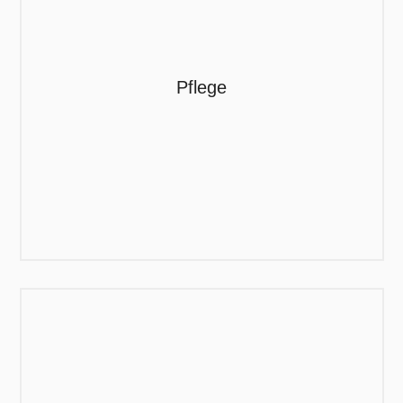
Pflege
Nur durch eine regelmässige und