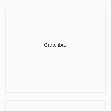
Gartenbau
Was gibt es schöneres, als