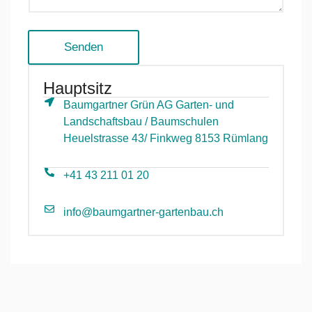
r
e
i
b
Senden
u
n
g
Hauptsitz
*
Baumgartner Grün AG Garten- und
Landschaftsbau / Baumschulen
Heuelstrasse 43/ Finkweg 8153 Rümlang
+41 43 211 01 20
info@baumgartner-gartenbau.ch